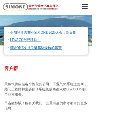
끀
SIMONE软件
管道仿真器
客户群
>
保加利亚索非亚SIMONE 2020大会：新日期！
>
LIWACOM已移动！
关于我们
>
SIMONE支持关键基础设施的运营
我们的服务
客户群
SIMONE大会
新闻 / 档案
天然气供应链各个阶段的公司，工业气体系统运营商，
顾问工程师和主要的IT系统集成商都依赖LIWACOM的
产品和服务。
招聘
单击徽标以了解有关我们一些最有趣的参考项目的更多
信息
资料下载